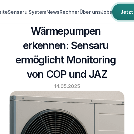
eite
Sensaru System
News
Rechner
Über uns
Jobs
Jetzt
Effizienzlücken bei 
Wärmepumpen 
erkennen: Sensaru 
ermöglicht Monitoring 
von COP und JAZ
14.05.2025